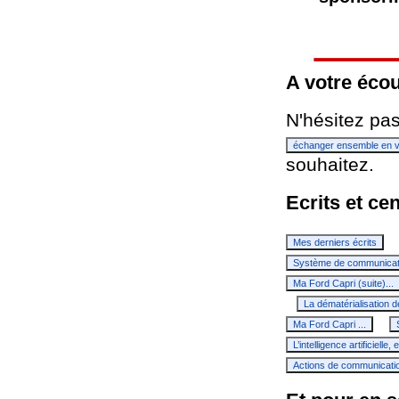
A votre éco
N'hésitez pa
échanger ensemble en v
souhaitez.
Ecrits et cen
Mes derniers écrits
Système de communicati
Ma Ford Capri (suite)...
La dématérialisation 
Ma Ford Capri ...
L’intelligence artificielle
Actions de communicati