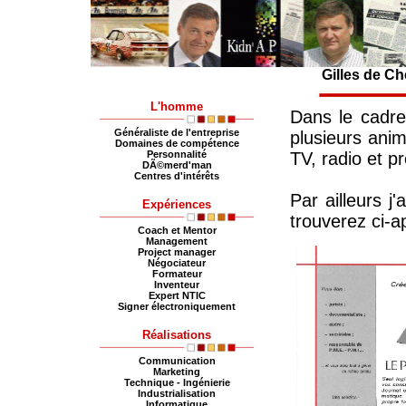
Gilles de Ch
L'homme
Dans le cadre
Généraliste de l'entreprise
plusieurs anim
Domaines de compétence
Personnalité
TV, radio et p
DÃ©merd'man
Centres d'intérêts
Par ailleurs j
Expérience
s
trouverez ci-
Coach et Mentor
Management
Project manager
Négociateur
Formateur
Inventeur
Expert NTIC
Signer électroniquement
Réalisations
Communication
Marketing
Technique - Ingénierie
Industrialisation
Informatique