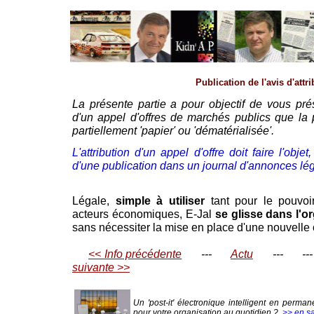
Publication de l'avis d'attr
La présente partie a pour objectif de vous pr
d'un appel d'offres de marchés publics que la 
partiellement 'papier' ou 'dématérialisée'.
L'attribution d'un appel d'offre doit faire l'obje
d'une publication dans un journal d'annonces lég
Légale,
simple à utiliser
tant pour le pouvoi
acteurs économiques, E-Jal
se glisse dans l'o
sans nécessiter la mise en place d'une nouvelle 
<< Info précédente
---
Actu
---
---
suivante >>
Un 'post-it' électronique intelligent en perm
pour votre organisation au quotidien ?
>> en sa