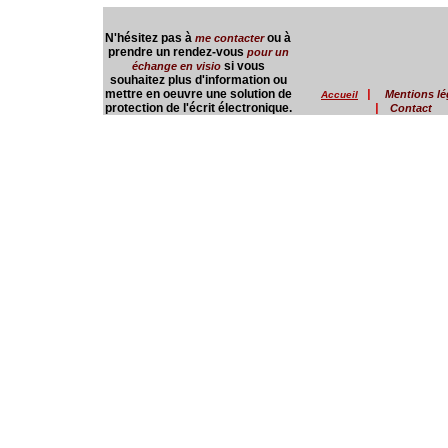
N'hésitez pas à
ou à
me contacter
prendre un rendez-vous
pour un
si vous
échange en visio
souhaitez plus d'information ou
mettre en oeuvre une solution de
|
Mentions lé
Accueil
protection de l'écrit électronique.
|
Contact