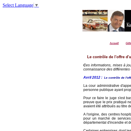
Select Language
▼
Accueil
Gill
Le contrôle de l'offre d
C
es informations, mises à jo
connaissance des différentes é
Avril 2012 :
Le contrôle de l'of
La cour administrative d'appe
personne publique ayant prop
Pour ce faire le juge s'est b
preuve que le prix pratiqué n
avaient été attribués au titre 
A l'origine, des centres hosp
pour un marché de services 
départemental d'incendie et 
Certaines entreprises dont les 