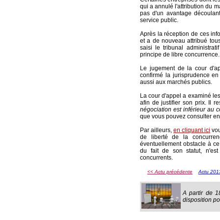
qui a annulé l'attribution du
pas d'un avantage découlant
service public.
Après la réception de ces inf
et a de nouveau attribué tou
saisi le tribunal administra
principe de libre concurrence.
Le jugement de la cour d'app
confirmé la jurisprudence e
aussi aux marchés publics.
La cour d'appel a examiné les
afin de justifier son prix. Il 
négociation est inférieur au 
que vous pouvez consulter e
Par ailleurs,
en cliquant ici
vou
de liberté de la concurre
éventuellement obstacle à ce 
du fait de son statut, n'e
concurrents.
<< Actu précédente
Actu 201
A partir de 1
disposition p