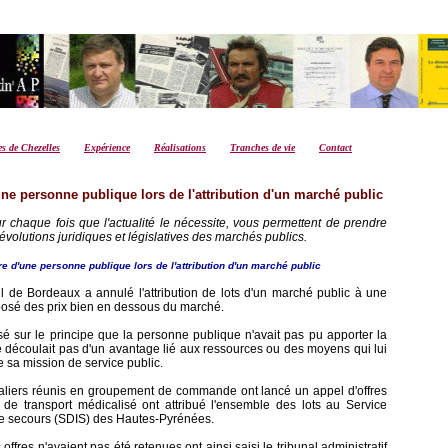
es de Chezelles
Expérience
Réalisations
Tranches de vie
Contact
'une personne publique lors de l'attribution d'un marché public
ur chaque fois que l'actualité le nécessite, vous permettent de prendre
volutions juridiques et législatives des marchés publics.
fre d'une personne publique lors de l'attribution d'un marché public
l de Bordeaux a annulé l'attribution de lots d'un marché public à une
osé des prix bien en dessous du marché.
asé sur le principe que la personne publique n'avait pas pu apporter la
e découlait pas d'un avantage lié aux ressources ou des moyens qui lui
de sa mission de service public.
italiers réunis en groupement de commande ont lancé un appel d'offres
de transport médicalisé ont attribué l'ensemble des lots au Service
de secours (SDIS) des Hautes-Pyrénées.
offres n'avaient pas été retenues ont ainsi saisi le tribunal administratif