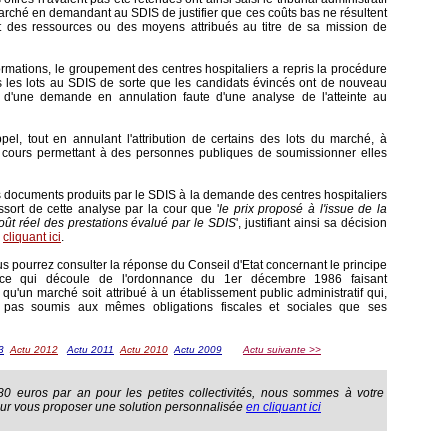
 marché en demandant au SDIS de justifier que ces coûts bas ne résultent
 des ressources ou des moyens attribués au titre de sa mission de
ormations, le groupement des centres hospitaliers a repris la procédure
s les lots au SDIS de sorte que les candidats évincés ont de nouveau
tif d'une demande en annulation faute d'une analyse de l'atteinte au
el, tout en annulant l'attribution de certains des lots du marché, à
n cours permettant à des personnes publiques de soumissionner elles
 documents produits par le SDIS à la demande des centres hospitaliers
ressort de cette analyse par la cour que '
le prix proposé à l'issue de la
coût réel des prestations évalué par le SDIS
', justifiant ainsi sa décision
n
cliquant ici
.
s pourrez consulter la réponse du Conseil d'Etat concernant le principe
nce qui découle de l'ordonnance du 1er décembre 1986 faisant
qu'un marché soit attribué à un établissement public administratif qui,
st pas soumis aux mêmes obligations fiscales et sociales que ses
3
Actu 2012
Actu 2011
Actu 2010
Actu 2009
Actu suivante >>
80 euros par an pour les petites collectivités, nous sommes à votre
our vous proposer une solution personnalisée
en cliquant ici