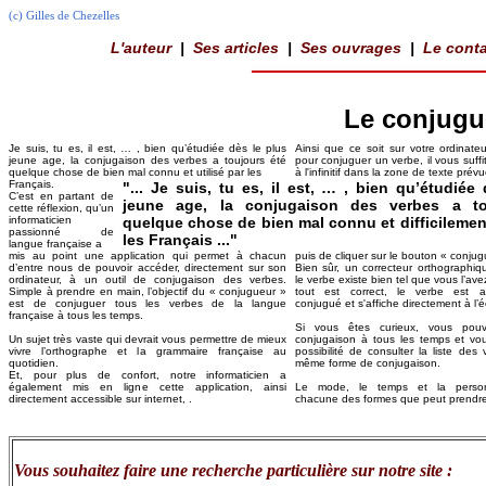
(c) Gilles de Chezelles
L'auteur
|
Ses articles
|
Ses ouvrages
|
Le conta
Le conjugu
Je suis, tu es, il est, … , bien qu’étudiée dès le plus
Ainsi que ce soit sur votre ordinate
jeune age, la conjugaison des verbes a toujours été
pour conjuguer un verbe, il vous suffit
quelque chose de bien mal connu et utilisé par les
à l'infinitif dans la zone de texte prévu
Français.
"... Je suis, tu es, il est, … , bien qu’étudiée
C’est en partant de
jeune age, la conjugaison des verbes a to
cette réflexion, qu’un
informaticien
quelque chose de bien mal connu et difficilement
passionné de
les Français ..."
langue française a
mis au point une application qui permet à chacun
puis de cliquer sur le bouton « conjug
d’entre nous de pouvoir accéder, directement sur son
Bien sûr, un correcteur orthographiqu
ordinateur, à un outil de conjugaison des verbes.
le verbe existe bien tel que vous l’ave
Simple à prendre en main, l’objectif du « conjugueur »
tout est correct, le verbe est al
est de conjuguer tous les verbes de la langue
conjugué et s'affiche directement à l’é
française à tous les temps.
Si vous êtes curieux, vous pouv
Un sujet très vaste qui devrait vous permettre de mieux
conjugaison à tous les temps et v
vivre l’orthographe et la grammaire française au
possibilité de consulter la liste des
quotidien.
même forme de conjugaison.
Et, pour plus de confort, notre informaticien a
également mis en ligne cette application, ainsi
Le mode, le temps et la person
directement accessible sur internet, .
chacune des formes que peut prendre
Vous souhaitez faire une recherche particulière sur notre site :